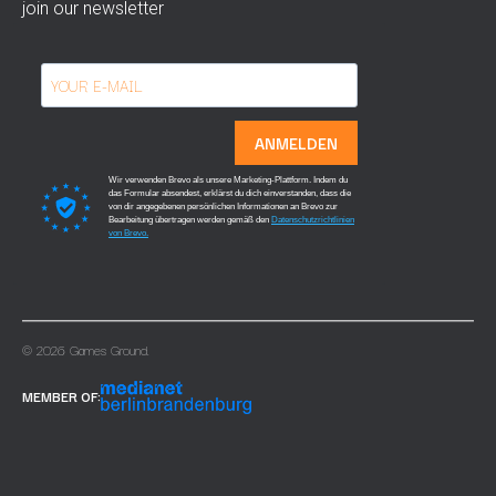
join our newsletter
ANMELDEN
Wir verwenden Brevo als unsere Marketing-Plattform. Indem du
das Formular absendest, erklärst du dich einverstanden, dass die
von dir angegebenen persönlichen Informationen an Brevo zur
Bearbeitung übertragen werden gemäß den
Datenschutzrichtlinien
von Brevo.
© 2026 Games Ground.
MEMBER OF: