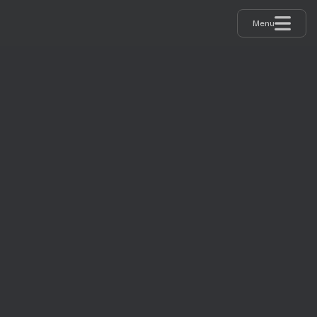
Menu
VOLUNTEER
PROGRAM
We couldn't do it without you!