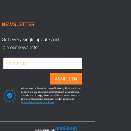
NEWSLETTER
Get every single update and
join our newsletter
ANMELDEN
Wir verwenden Brevo als unsere Marketing-Plattform. Indem
du das Formular absendest, erklärst du dich einverstanden,
dass die von dir angegebenen persönlichen Informationen an
Brevo zur Bearbeitung übertragen werden gemäß den
Datenschutzrichtlinien von Brevo.
MEMBER OF: