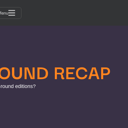
Menu
OUND RECAP
round editions?