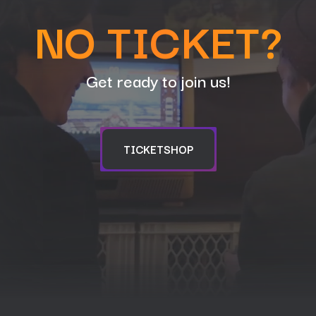
NO TICKET?
Get ready to join us!
TICKETSHOP