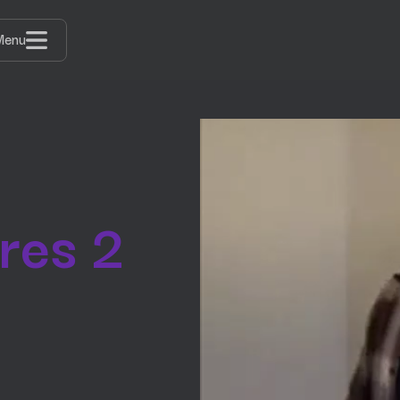
Menu
res 2