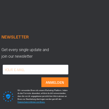
NEWSLETTER
Get every single update and
join our newsletter
ANMELDEN
Wir verwenden Brevo als unsere Marketing-Plattform. Indem
du das Formular absendest, erklärst du dich einverstanden,
dass die von dir angegebenen persönlichen Informationen an
Brevo zur Bearbeitung übertragen werden gemäß den
Datenschutzrichtlinien von Brevo.