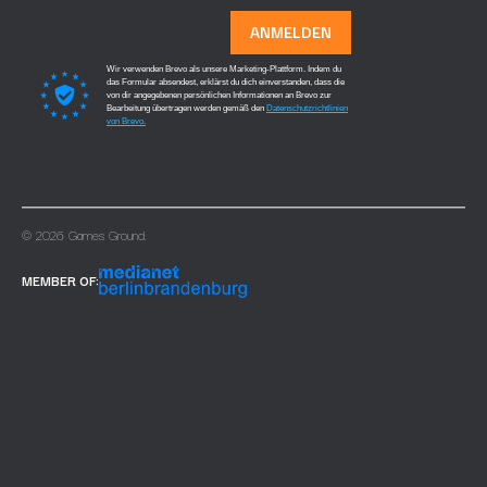
ANMELDEN
Wir verwenden Brevo als unsere Marketing-Plattform. Indem du
das Formular absendest, erklärst du dich einverstanden, dass die
von dir angegebenen persönlichen Informationen an Brevo zur
Bearbeitung übertragen werden gemäß den
Datenschutzrichtlinien
von Brevo.
© 2026 Games Ground.
MEMBER OF: