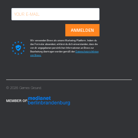
ANMELDEN
Wir verwenden Brevo als unsere Marketing-Plattform. Indem du
das Formular absendest, erklärst du dich einverstanden, dass die
von dir angegebenen persönlichen Informationen an Brevo zur
Bearbeitung übertragen werden gemäß den
Datenschutzrichtlinien
von Brevo.
© 2026 Games Ground.
MEMBER OF: