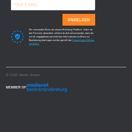
ANMELDEN
Wir verwenden Brevo als unsere Marketing-Plattform. Indem du
das Formular absendest, erklärst du dich einverstanden, dass die
von dir angegebenen persönlichen Informationen an Brevo zur
Bearbeitung übertragen werden gemäß den
Datenschutzrichtlinien
von Brevo.
© 2026 Games Ground.
MEMBER OF: