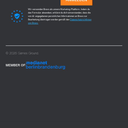
Wir verwenden Brevo als unsere Marketing-Plattform. Indem du
das Formular absendest, erklärst du dich einverstanden, dass die
von dir angegebenen persönlichen Informationen an Brevo zur
Bearbeitung übertragen werden gemäß den
Datenschutzrichtlinien
von Brevo.
© 2026 Games Ground.
MEMBER OF: