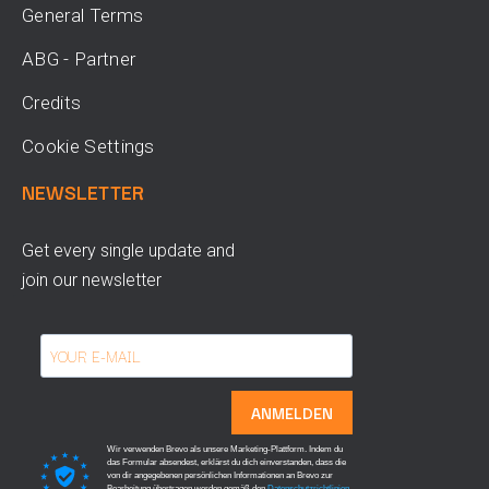
General Terms
ABG - Partner
Credits
Cookie Settings
NEWSLETTER
Get every single update and
join our newsletter
ANMELDEN
Wir verwenden Brevo als unsere Marketing-Plattform. Indem du
das Formular absendest, erklärst du dich einverstanden, dass die
von dir angegebenen persönlichen Informationen an Brevo zur
Bearbeitung übertragen werden gemäß den
Datenschutzrichtlinien