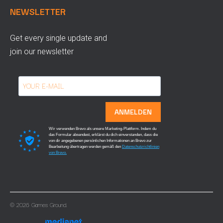
NEWSLETTER
Get every single update and
join our newsletter
ANMELDEN
Wir verwenden Brevo als unsere Marketing-Plattform. Indem du
das Formular absendest, erklärst du dich einverstanden, dass die
von dir angegebenen persönlichen Informationen an Brevo zur
Bearbeitung übertragen werden gemäß den
Datenschutzrichtlinien
von Brevo.
© 2026 Games Ground.