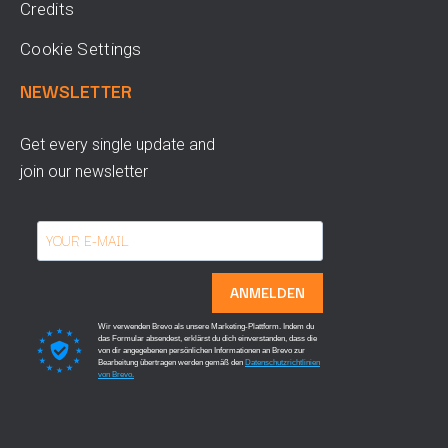
Credits
Cookie Settings
NEWSLETTER
Get every single update and
join our newsletter
ANMELDEN
Wir verwenden Brevo als unsere Marketing-Plattform. Indem du
das Formular absendest, erklärst du dich einverstanden, dass die
von dir angegebenen persönlichen Informationen an Brevo zur
Bearbeitung übertragen werden gemäß den
Datenschutzrichtlinien
von Brevo.