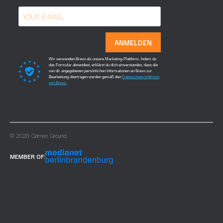
ANMELDEN
Wir verwenden Brevo als unsere Marketing-Plattform. Indem du
das Formular absendest, erklärst du dich einverstanden, dass die
von dir angegebenen persönlichen Informationen an Brevo zur
Bearbeitung übertragen werden gemäß den
Datenschutzrichtlinien
von Brevo.
© 2026 Games Ground.
MEMBER OF: