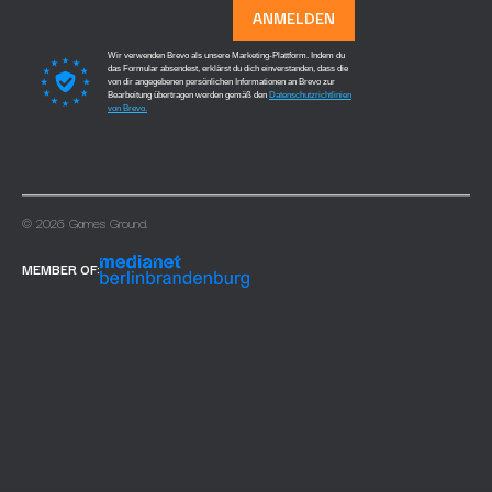
ANMELDEN
Wir verwenden Brevo als unsere Marketing-Plattform. Indem du
das Formular absendest, erklärst du dich einverstanden, dass die
von dir angegebenen persönlichen Informationen an Brevo zur
Bearbeitung übertragen werden gemäß den
Datenschutzrichtlinien
von Brevo.
© 2026 Games Ground.
MEMBER OF: