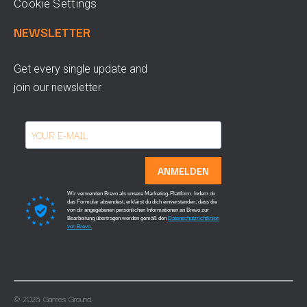
Cookie Settings
NEWSLETTER
Get every single update and
join our newsletter
ANMELDEN
Wir verwenden Brevo als unsere Marketing-Plattform. Indem du
das Formular absendest, erklärst du dich einverstanden, dass die
von dir angegebenen persönlichen Informationen an Brevo zur
Bearbeitung übertragen werden gemäß den
Datenschutzrichtlinien
von Brevo.
© 2026 Games Ground.