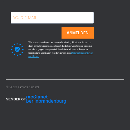
ANMELDEN
Wir verwenden Brevo als unsere Marketing-Plattform. Indem du
das Formular absendest, erklärst du dich einverstanden, dass die
von dir angegebenen persönlichen Informationen an Brevo zur
Bearbeitung übertragen werden gemäß den
Datenschutzrichtlinien
von Brevo.
© 2026 Games Ground.
MEMBER OF: